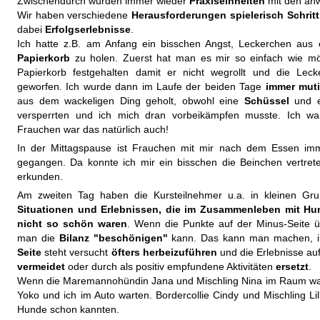
Zwischendurch wurden immer wieder
Praxiseinheiten
mit den an
Wir haben verschiedene
Herausforderungen spielerisch Schritt 
dabei
Erfolgserlebnisse
.
Ich hatte z.B. am Anfang ein bisschen Angst, Leckerchen au
Papierkorb
zu holen. Zuerst hat man es mir so einfach wie m
Papierkorb festgehalten damit er nicht wegrollt und die Lec
geworfen. Ich wurde dann im Laufe der beiden Tage
immer muti
aus dem wackeligen Ding geholt, obwohl eine
Schüssel
und 
versperrten und ich mich dran vorbeikämpfen musste. Ich w
Frauchen war das natürlich auch!
In der Mittagspause ist Frauchen mit mir nach dem Essen i
gegangen. Da konnte ich mir ein bisschen die Beinchen vertret
erkunden.
Am zweiten Tag haben die Kursteilnehmer u.a. in kleinen G
Situationen und Erlebnissen, die im Zusammenleben mit H
nicht so schön waren
. Wenn die Punkte auf der Minus-Seite 
man die
Bilanz "beschönigen"
kann. Das kann man machen, 
Seite
steht versucht
öfters herbeizuführen
und die Erlebnisse au
vermeidet
oder durch als positiv empfundene Aktivitäten
ersetzt
.
Wenn die Maremannohündin Jana und Mischling Nina im Raum war
Yoko und ich im Auto warten. Bordercollie Cindy und Mischling Lilli
Hunde schon kannten.