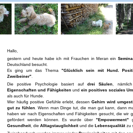
Hallo,
gestern und heute habe ich mit Frauchen in Meran ein
Semina
Deutschland besucht.
Es ging um das Thema
"Glücklich sein mit Hund. Posit
Zweibeiner"
.
Die positive Psychologie basiert auf
drei Säulen
, nämli
Eigenschaften und Fähigkeiten
und
ein positives soziales Um
als auch für Hunde.
Wer häufig positive Gefühle erlebt, dessen
Gehirn wird umgest
gut zu fühlen
. Wenn man Dinge tut, die man gut kann, dann m
haben wir nach Eigenschaften und Fähigkeiten gesucht, die wir
gefördert werden können. Es wurde über
"Empowerment"
g
Gesundheit
, die
Alltagstauglichkeit
und die
Lebensqualität
zu 