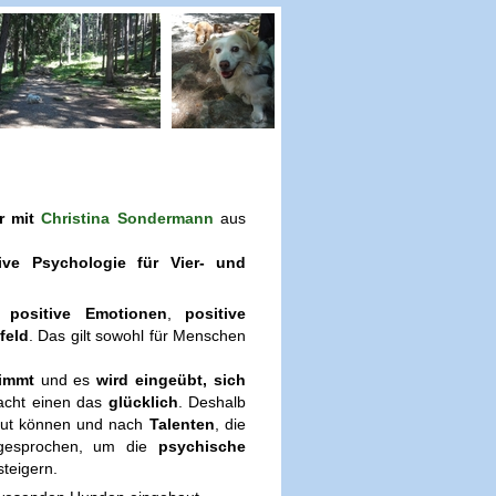
r mit
Christina Sondermann
aus
ive Psychologie für Vier- und
ch
positive Emotionen
,
positive
feld
. Das gilt sowohl für Menschen
immt
und es
wird eingeübt, sich
acht einen das
glücklich
. Deshalb
 gut können und nach
Talenten
, die
esprochen, um die
psychische
steigern.