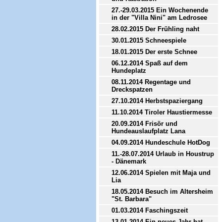
27.-29.03.2015 Ein Wochenende
in der "Villa Nini" am Ledrosee
28.02.2015 Der Frühling naht
30.01.2015 Schneespiele
18.01.2015 Der erste Schnee
06.12.2014 Spaß auf dem
Hundeplatz
08.11.2014 Regentage und
Dreckspatzen
27.10.2014 Herbstspaziergang
11.10.2014 Tiroler Haustiermesse
20.09.2014 Frisör und
Hundeauslaufplatz Lana
04.09.2014 Hundeschule HotDog
11.-28.07.2014 Urlaub in Houstrup
- Dänemark
12.06.2014 Spielen mit Maja und
Lia
18.05.2014 Besuch im Altersheim
"St. Barbara"
01.03.2014 Faschingszeit
13.01.2014 Ein neues Jahr hat