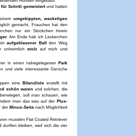
wesenden Hunden eingebaut.
für Schritt gemeistert
und hatten
s einem
umgekippten, wackeligen
öglich gemacht, Frauchen hat den
kerchen nur ein Stückchen hinein
ger
. Am Ende hab ich Leckerchen
ein
aufgeblasener Ball
den Weg
ar unheimlich
stolz
auf mich und
mmer in einen nahegelegenen
Park
en und viele interessante Gerüche
ruppen eine
Bilanzliste
erstellt mit
und schön waren
und solchen, die
überwiegen, soll man schauen, wie
indem man das was auf der
Plus-
f der
Minus-Seite
nach Möglichkeit
en mussten Flat Coated Retriever
 durften bleiben, weil sich die vier