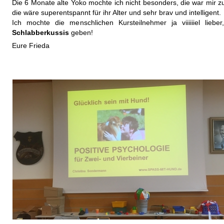
Die 6 Monate alte Yoko mochte ich nicht besonders, die war mir z
die wäre superentspannt für ihr Alter und sehr brav und intelligent.
Ich mochte die menschlichen Kursteilnehmer ja viiiiiiel lie
Schlabberkussis
geben!
Eure Frieda